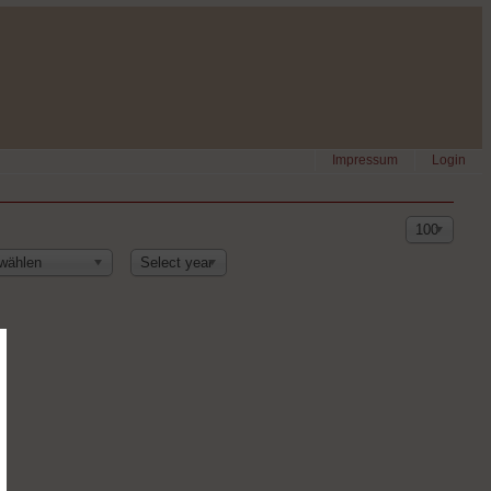
Impressum
Login
100
 wählen
Select year