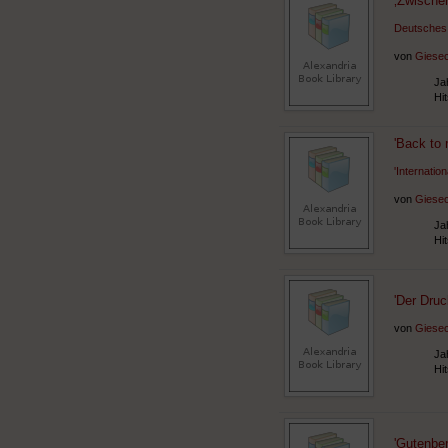
‚Zwischen
Deutsches 
von
Giesec
Ja
Hi
'Back to r
'Internatio
von
Giesec
Ja
Hi
'Der Dru
von
Giesec
Ja
Hi
'Gutenber