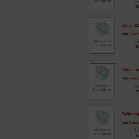
Ja
Hi
Az új in
von
Giesec
Ja
Hi
Balancep
von
Giesec
Ja
Hi
Balintgru
von
Giesec
Ja
Hi