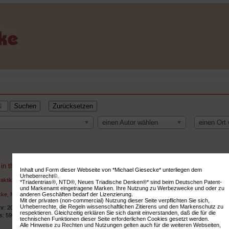
Zurücksetzen
einen Autor wählen
einen Ort
in the Wake of Practice.
Inhalt und Form dieser Webseite von *Michael Giesecke* unterliegen dem
Urheberrecht©.
Praktiken, Praxissysteme.
*Triadentrias®, NTD®, Neues Triadische Denken®* sind beim Deutschen Patent-
und Markenamt eingetragene Marken. Ihre Nutzung zu Werbezwecke und oder zu
ke, Michael
anderen Geschäften bedarf der Lizenzierung.
Mit der privaten (non-commercial) Nutzung dieser Seite verpflichten Sie sich,
Urheberrechte, die Regeln wissenschaftlichen Zitierens und den Markenschutz zu
hr: 2024
respektieren. Gleichzeitig erklären Sie sich damit einverstanden, daß die für die
ts: 590
technischen Funktionen dieser Seite erforderlichen Cookies gesetzt werden.
Alle Hinweise zu Rechten und Nutzungen gelten auch für die weiteren Webseiten,