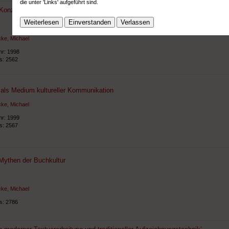
die unter 'Links' aufgeführt sind.
: Konzeption, Texte, Künstlerische Gestaltung der persönlichen Homepage
Weiterlesen
Einverstanden
Verlassen
ke, Michael
hr: 1998
ts: 2562
 als Medium kultureller Kommunikation
ke, Michael
hr: 1999
ts: 2567
Mythen der Buchkultur
ke, Michael
ts: 2786