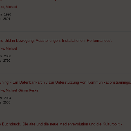
ke, Michael
hr: 1990
ts: 2891
und Bild in Bewegung. Ausstellungen, Installationen, Performances'.
ke, Michael
hr: 2000
ts: 2790
ining' - Ein Datenbankarchiv zur Unterstützung von Kommunikationstrainings
ke, Michael
,
Günter Feske
hr: 2004
ts: 2565
 Buchdruck. Die alte und die neue Medienrevolution und die Kulturpolitik.