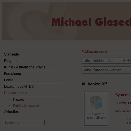
Publikationssuche
Startseite
Suche
Biographie
Kunst - Ästhetische Praxis
eine Kategorie wählen
Forschung
Lehre
All books:
205
Lexikon des NTD®
Publikationen
Systems 
Hinweis
- Praxis, 
Publikationssuche
von
Giesec
Aktuelles
Ja
Suchen
Hi
...