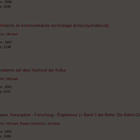
hr: 2006
ts: 2535
formációs és kommunikációs technológia (könyvnyomdászat).
ke, Michael
hr: 1997
ts: 2198
robleme auf dem Hochseil der Kultur.
ke, Michael
hr: 2001
ts: 2437
ppen. Konzeption - Forschung - Ergebnisse (= Band 3 der Reihe 'Die Balint-Gru
ke, Michael
,
Rappe-Giesecke, Kornelia
hr: 1991
ts: 2686