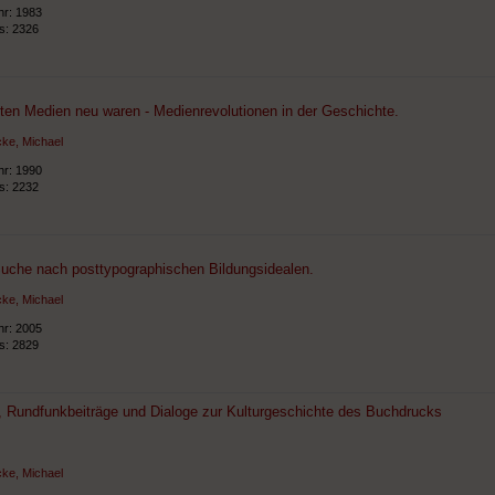
hr: 1983
ts: 2326
lten Medien neu waren - Medienrevolutionen in der Geschichte.
ke, Michael
hr: 1990
ts: 2232
Suche nach posttypographischen Bildungsidealen.
ke, Michael
hr: 2005
ts: 2829
, Rundfunkbeiträge und Dialoge zur Kulturgeschichte des Buchdrucks
ke, Michael