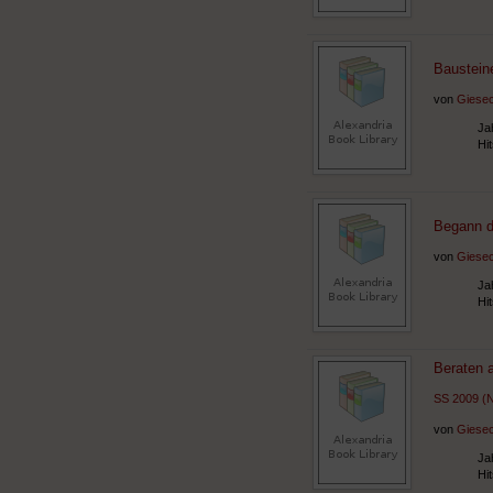
Baustein
von
Giesec
Ja
Hi
Begann di
von
Giesec
Ja
Hi
Beraten 
SS 2009 (
von
Giesec
Ja
Hi