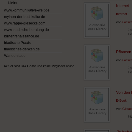
Links
Internet
www.kommunikative-welt.de
Internet
mythen-der-buchkultur.de
von
Giesec
www.rappe-giesecke.com
Ja
www.triadische-beratung.de
Hi
birnenrenaissance.de
triadische Praxis
triadisches-denken.de
Pflanzen
Wandeltriade
von
Giesec
Aktuell sind 344 Gäste und keine Mitglieder online
Ja
Hi
Von den 
E-Book
von
Giesec
Hi