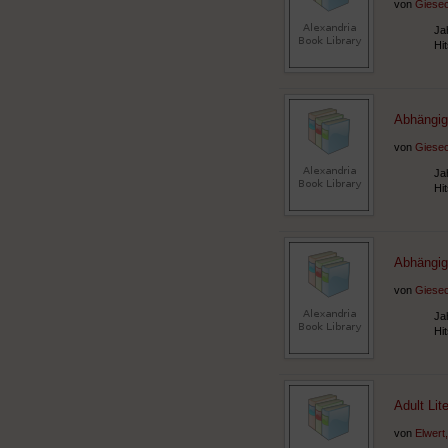
von
Giesec
Ja
Hi
Abhängig
von
Giesec
Ja
Hi
Abhängig
von
Giesec
Ja
Hi
Adult Lit
von
Elwert