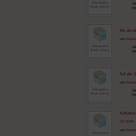
Ja
Hi
Als die a
von
Giesec
Ja
Hi
Auf der 
von
Giesec
Ja
Hi
Aufsätze
CD-ROM
von
Giesec