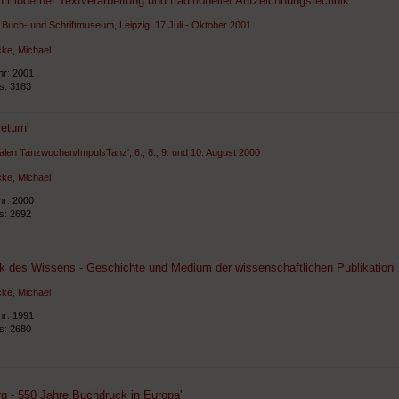
 moderner Textverarbeitung und traditioneller Aufzeichnungstechnik’
Buch- und Schriftmuseum, Leipzig, 17.Juli - Oktober 2001
ke, Michael
hr: 2001
ts: 3183
eturn'
nalen Tanzwochen/ImpulsTanz', 6., 8., 9. und 10. August 2000
ke, Michael
hr: 2000
ts: 2692
ck des Wissens - Geschichte und Medium der wissenschaftlichen Publikation'
ke, Michael
hr: 1991
ts: 2680
g - 550 Jahre Buchdruck in Europa'