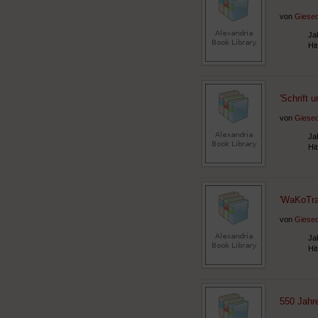
von
Giesec
Ja
Hi
'Schrift 
von
Giesec
Ja
Hi
'WaKoTra
von
Giesec
Ja
Hi
550 Jahre