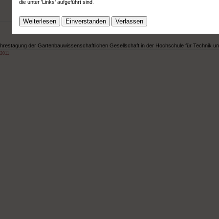
die unter 'Links' aufgeführt sind.
Weiterlesen
Einverstanden
Verlassen
restagung der Gartenbauwissenschaftlichen Gesellschaft in der Hochschule für Technik un
 2011