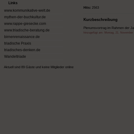
Links
Hits:
2563
www.kommunikative-welt.de
mythen-der-buchkultur.de
Kurzbeschreibung
www.rappe-giesecke.com
Plenumsvortrag im Rahmen der Jah
www.triadische-beratung.de
hinzugefügt am:
Montag, 21. November
birnenrenaissance.de
triadische Praxis
triadisches-denken.de
Wandeltriade
Aktuell sind 89 Gäste und keine Mitglieder online