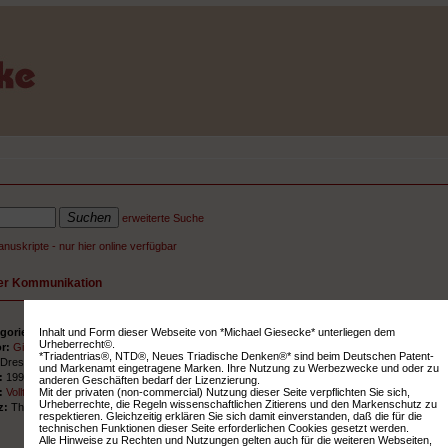
erweiterte Suche
nuskripte - nur hier online verfügbar
ler Kommunikation
Inhalt und Form dieser Webseite von *Michael Giesecke* unterliegen dem
gorie:
Vorträge und Manuskripte - nur hier online verfügbar
Urheberrecht©.
or:
Giesecke, Michael
*Triadentrias®, NTD®, Neues Triadische Denken®* sind beim Deutschen Patent-
:
Dresden
und Markenamt eingetragene Marken. Ihre Nutzung zu Werbezwecke und oder zu
r:
1999
anderen Geschäften bedarf der Lizenzierung.
Mit der privaten (non-commercial) Nutzung dieser Seite verpflichten Sie sich,
k:
Volltext HTML
Urheberrechte, die Regeln wissenschaftlichen Zitierens und den Markenschutz zu
z:
Theorie; Beratung
respektieren. Gleichzeitig erklären Sie sich damit einverstanden, daß die für die
technischen Funktionen dieser Seite erforderlichen Cookies gesetzt werden.
Alle Hinweise zu Rechten und Nutzungen gelten auch für die weiteren Webseiten,