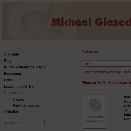
Publikationen
Startseite
Biographie
Kunst - Ästhetische Praxis
Buchverzeichnis
»
Vorträge und Ma
Forschung
Lehre
Pflanzen als Medium kulturel
Lexikon des NTD®
Publikationen
Kate
Hinweis
Aut
Publikationssuche
Ort
Jah
Aktuelles
Lin
Noti
Suchen
...