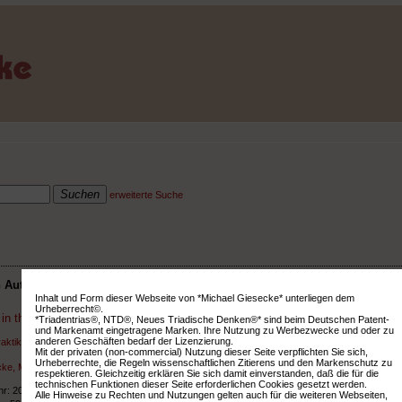
erweiterte Suche
n Autor
Inhalt und Form dieser Webseite von *Michael Giesecke* unterliegen dem
Urheberrecht©.
in the Wake of Practice.
*Triadentrias®, NTD®, Neues Triadische Denken®* sind beim Deutschen Patent-
und Markenamt eingetragene Marken. Ihre Nutzung zu Werbezwecke und oder zu
anderen Geschäften bedarf der Lizenzierung.
Praktiken, Praxissysteme.
Mit der privaten (non-commercial) Nutzung dieser Seite verpflichten Sie sich,
Urheberrechte, die Regeln wissenschaftlichen Zitierens und den Markenschutz zu
ke, Michael
respektieren. Gleichzeitig erklären Sie sich damit einverstanden, daß die für die
technischen Funktionen dieser Seite erforderlichen Cookies gesetzt werden.
hr: 2024
Alle Hinweise zu Rechten und Nutzungen gelten auch für die weiteren Webseiten,