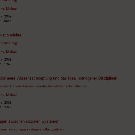
Neufassung)
ke, Michael
hr: 2009
ts: 3000
ationslehre
Neufassung)
ke, Michael
hr: 2009
ts: 2787
ziplinaere Wissensschoepfung und das Ideal homogener Disziplinen.
 einer kommunikationstheoretischen Wissenschaftstheorie.
ke, Michael
hr: 2009
ts: 2586
ngen zwischen sozialen Systemen.
 einer Forschungsstrategie in Oberzwehren.