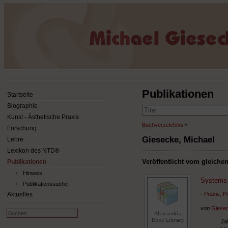
Publikationen
Startseite
Biographie
Kunst - Ästhetische Praxis
Buchverzeichnis
»
Forschung
Giesecke, Michael
Lehre
Lexikon des NTD®
Veröffentlicht vom gleiche
Publikationen
Hinweis
Systems 
Publikationssuche
- Praxis, 
Aktuelles
von
Giesec
Suchen
...
Ja