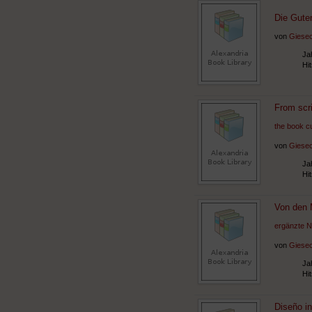
Die Guten
von
Giesec
Ja
Hi
From scri
the book cu
von
Giesec
Ja
Hi
Von den 
ergänzte N
von
Giesec
Ja
Hi
Diseño in