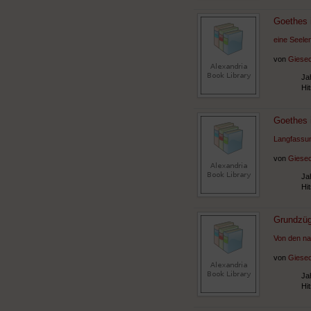
Goethes i
eine Seele
von
Giesec
Ja
Hi
Goethes i
Langfassun
von
Giesec
Ja
Hi
Grundzüg
Von den na
von
Giesec
Ja
Hi