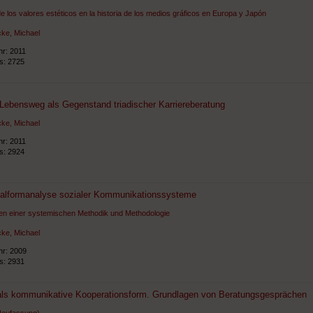
de los valores estéticos en la historia de los medios gráficos en Europa y Japón
ke, Michael
hr: 2011
ts: 2725
Lebensweg als Gegenstand triadischer Karriereberatung
ke, Michael
hr: 2011
ts: 2924
alformanalyse sozialer Kommunikationssysteme
en einer systemischen Methodik und Methodologie
ke, Michael
hr: 2009
ts: 2931
als kommunikative Kooperationsform. Grundlagen von Beratungsgesprächen