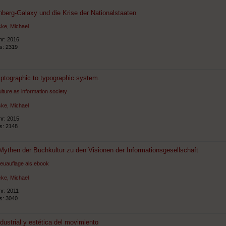
berg-Galaxy und die Krise der Nationalstaaten
ke, Michael
hr: 2016
ts: 2319
ptographic to typographic system.
lture as information society
ke, Michael
hr: 2015
ts: 2148
Mythen der Buchkultur zu den Visionen der Informationsgesellschaft
euauflage als ebook
ke, Michael
hr: 2011
ts: 3040
dustrial y estética del movimiento