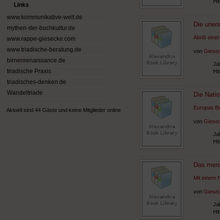
Hi
Links
www.kommunikative-welt.de
Die unen
mythen-der-buchkultur.de
Abriß einer
www.rappe-giesecke.com
www.triadische-beratung.de
von
Giesec
birnenrenaissance.de
Ja
triadische Praxis
Hi
triadisches-denken.de
Wandeltriade
Die Natio
Europas Bei
Aktuell sind 44 Gäste und keine Mitglieder online
von
Giesec
Ja
Hi
Das mens
Mit einem 
von
Giesec
Ja
Hi