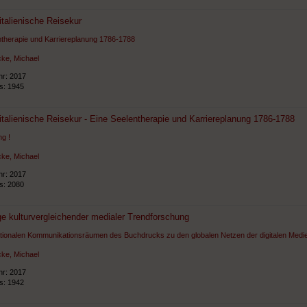
talienische Reisekur
ntherapie und Karriereplanung 1786-1788
ke, Michael
hr: 2017
ts: 1945
talienische Reisekur - Eine Seelentherapie und Karriereplanung 1786-1788
g !
ke, Michael
hr: 2017
ts: 2080
e kulturvergleichender medialer Trendforschung
tionalen Kommunikationsräumen des Buchdrucks zu den globalen Netzen der digitalen Medi
ke, Michael
hr: 2017
ts: 1942