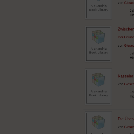
von
Giesec
Ja
Hi
Zwischen
Der Erfurt
von
Giesec
Ja
Hi
Kasseler 
von
Giesec
Ja
Hi
Die Überw
von
Giesec