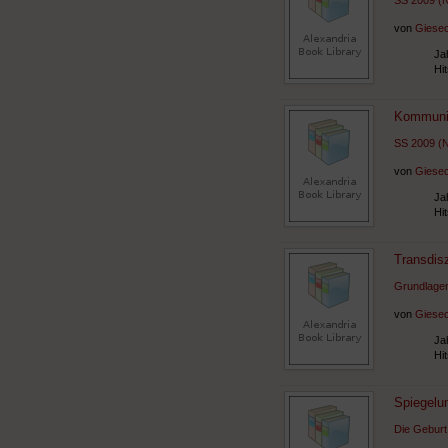
SS 2009 (
von
Giesec
Ja
Hi
Kommunik
SS 2009 (
von
Giesec
Ja
Hi
Transdis
Grundlagen
von
Giesec
Ja
Hi
Spiegelu
Die Geburt