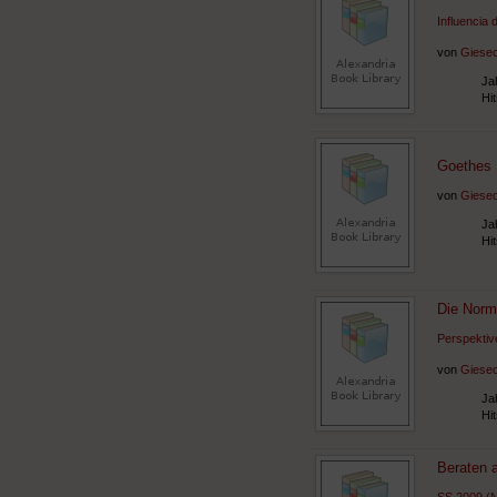
Influencia 
von
Giesec
Ja
Hi
Goethes 
von
Giesec
Ja
Hi
Die Norm
Perspektiv
von
Giesec
Ja
Hi
Beraten 