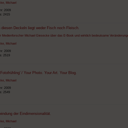
ke, Michael
hr: 2009
ts: 2415
 diesen Deckeln liegt weder Fisch noch Fleisch.
er Medienforscher Michael Giesecke über das E-Book und wirklich bedeutsame Veränderung
ke, Michael
hr: 2009
ts: 2519
Fotofrühling' / Your Photo. Your Art. Your Blog.
ke, Michael
hr: 2009
ts: 2549
indung der Eindimensionalität.
ke, Michael