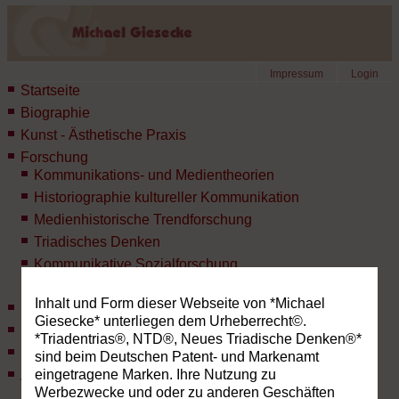
Impressum
Login
Startseite
Biographie
Kunst - Ästhetische Praxis
Forschung
Kommunikations- und Medientheorien
Historiographie kultureller Kommunikation
Medienhistorische Trendforschung
Triadisches Denken
Kommunikative Sozialforschung
Ästhetische Kommunikation
Inhalt und Form dieser Webseite von *Michael
Lehre
Giesecke* unterliegen dem Urheberrecht©.
Lexikon des NTD®
*Triadentrias®, NTD®, Neues Triadische Denken®*
Publikationen
sind beim Deutschen Patent- und Markenamt
eingetragene Marken. Ihre Nutzung zu
Aktuelles
Werbezwecke und oder zu anderen Geschäften