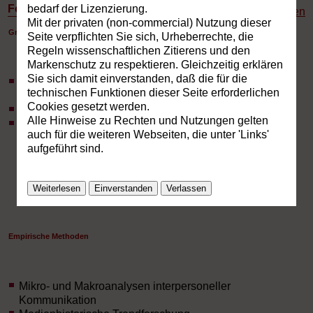
Forschung
bedarf der Lizenzierung.
Drucken
Mit der privaten (non-commercial) Nutzung dieser
Grundlagenforschung
Seite verpflichten Sie sich, Urheberrechte, die
Regeln wissenschaftlichen Zitierens und den
Markenschutz zu respektieren. Gleichzeitig erklären
Sie sich damit einverstanden, daß die für die
Theorien synästhetischer Informationsverarbeitung und
technischen Funktionen dieser Seite erforderlichen
ökologischer Kommunikation
Cookies gesetzt werden.
Geschichte kultureller Kommunikation und ihrer Medien
Alle Hinweise zu Rechten und Nutzungen gelten
Neues Denken - Triadisches Denken
auch für die weiteren Webseiten, die unter 'Links'
aufgeführt sind.
Weiterlesen
Einverstanden
Verlassen
Empirische Methoden
Mikro- und Makroanalysen interpersoneller
Kommunikation