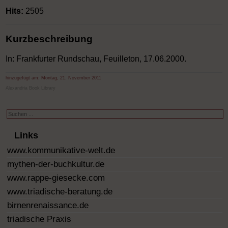
Hits:
2505
Kurzbeschreibung
In: Frankfurter Rundschau, Feuilleton, 17.06.2000.
hinzugefügt am:
Montag, 21. November 2011
Alexandria Book Library
Suchen
...
Links
www.kommunikative-welt.de
mythen-der-buchkultur.de
www.rappe-giesecke.com
www.triadische-beratung.de
birnenrenaissance.de
triadische Praxis