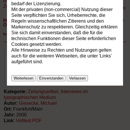
Buchverzeichnis
»
bedarf der Lizenzierung.
Zeitungsartikel, Interviews im typographischen Medium
Drucken
Mit der privaten (non-commercial) Nutzung dieser
Seite verpflichten Sie sich, Urheberrechte, die
Information und Ausdruck. M.Giesecke plädiert für eine
Regeln wissenschaftlichen Zitierens und den
Ontologie der Medien.
Markenschutz zu respektieren. Gleichzeitig erklären
Sie sich damit einverstanden, daß die für die
Interview mit Ina Hartwig
technischen Funktionen dieser Seite erforderlichen
Cookies gesetzt werden.
Alle Hinweise zu Rechten und Nutzungen gelten
auch für die weiteren Webseiten, die unter 'Links'
aufgeführt sind.
Weiterlesen
Einverstanden
Verlassen
Kategorie:
Zeitungsartikel, Interviews im
typographischen Medium
Autor:
Giesecke, Michael
Ort:
Frankfurt/Main
Jahr:
2000
Link:
Volltext PDF