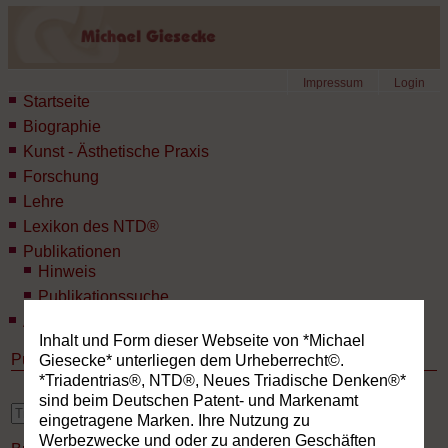
Impressum
Login
Startseite
Biographie
Kunst - Ästhetische Praxis
Forschung
Lehre
Lexikon des NTD®
Publikationen
Hinweis
Publikationssuche
Aktuelles
Inhalt und Form dieser Webseite von *Michael
Publikationen
Giesecke* unterliegen dem Urheberrecht©.
*Triadentrias®, NTD®, Neues Triadische Denken®*
sind beim Deutschen Patent- und Markenamt
erweiterte Suche
eingetragene Marken. Ihre Nutzung zu
Werbezwecke und oder zu anderen Geschäften