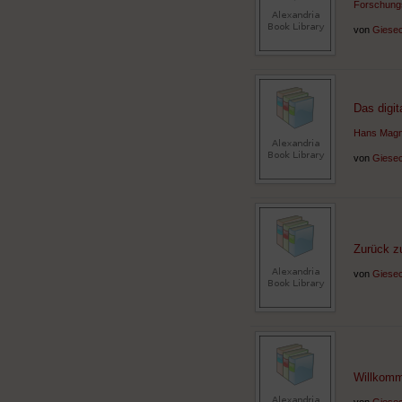
Forschungs
von
Giesec
Das digit
Hans Magnu
von
Giesec
Zurück z
von
Giesec
Willkomm