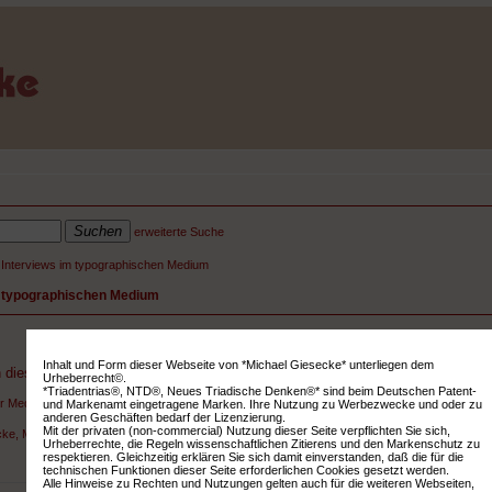
erweiterte Suche
, Interviews im typographischen Medium
im typographischen Medium
Inhalt und Form dieser Webseite von *Michael Giesecke* unterliegen dem
 diesen Deckeln liegt weder Fisch noch Fleisch.
Urheberrecht©.
*Triadentrias®, NTD®, Neues Triadische Denken®* sind beim Deutschen Patent-
er Medienforscher Michael Giesecke über das E-Book und wirklich bedeutsame Veränderung
und Markenamt eingetragene Marken. Ihre Nutzung zu Werbezwecke und oder zu
anderen Geschäften bedarf der Lizenzierung.
Mit der privaten (non-commercial) Nutzung dieser Seite verpflichten Sie sich,
ke, Michael
Urheberrechte, die Regeln wissenschaftlichen Zitierens und den Markenschutz zu
respektieren. Gleichzeitig erklären Sie sich damit einverstanden, daß die für die
technischen Funktionen dieser Seite erforderlichen Cookies gesetzt werden.
Alle Hinweise zu Rechten und Nutzungen gelten auch für die weiteren Webseiten,