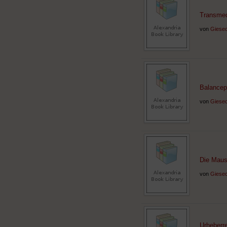
Transmed
von
Giesec
Balancep
von
Giesec
Die Maus 
von
Giesec
Urheberre