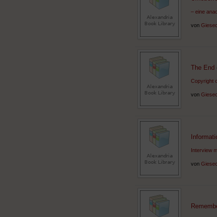
– eine ana
von
Giesec
The End 
Copyright o
von
Giesec
Informati
Interview m
von
Giesec
Remember