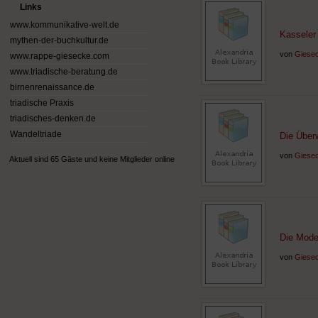
Links
www.kommunikative-welt.de
Kasseler 
mythen-der-buchkultur.de
von
Giesec
www.rappe-giesecke.com
www.triadische-beratung.de
birnenrenaissance.de
triadische Praxis
triadisches-denken.de
Wandeltriade
Die Überw
von
Giesec
Aktuell sind 65 Gäste und keine Mitglieder online
Die Mode
von
Giesec