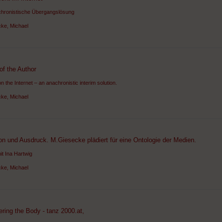
chronistische Übergangslösung
ke, Michael
of the Author
n the Internet – an anachronistic interim solution.
ke, Michael
on und Ausdruck. M.Giesecke plädiert für eine Ontologie der Medien.
it Ina Hartwig
ke, Michael
ing the Body - tanz 2000.at,