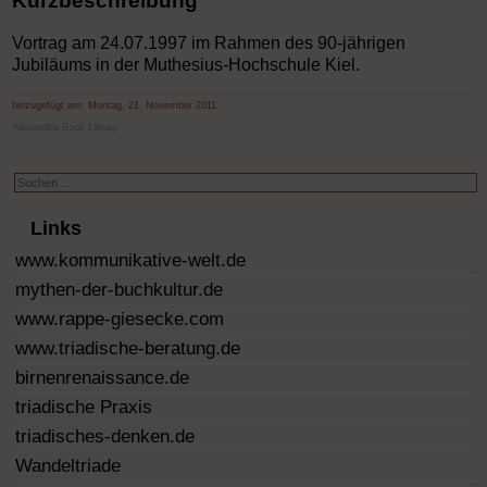
Kurzbeschreibung
Vortrag am 24.07.1997 im Rahmen des 90-jährigen
Jubiläums in der Muthesius-Hochschule Kiel.
hinzugefügt am:
Montag, 21. November 2011
Alexandria Book Library
Suchen
...
Links
www.kommunikative-welt.de
mythen-der-buchkultur.de
www.rappe-giesecke.com
www.triadische-beratung.de
birnenrenaissance.de
triadische Praxis
triadisches-denken.de
Wandeltriade