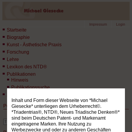
Impressum
Login
Startseite
Biographie
Kunst - Ästhetische Praxis
Forschung
Lehre
Lexikon des NTD®
Publikationen
Hinweis
Publikationssuche
Aktuelles
Inhalt und Form dieser Webseite von *Michael
Publikationen
Giesecke* unterliegen dem Urheberrecht©.
*Triadentrias®, NTD®, Neues Triadische Denken®*
sind beim Deutschen Patent- und Markenamt
erweiterte Suche
eingetragene Marken. Ihre Nutzung zu
Werbezwecke und oder zu anderen Geschäften