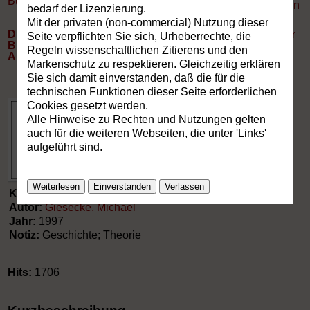
Buchverzeichnis
»
Vorträge
Drucken
bedarf der Lizenzierung.
Mit der privaten (non-commercial) Nutzung dieser
Die Emanzipation der Informationsgesellschaft von der
Seite verpflichten Sie sich, Urheberrechte, die
Buchkultur. Abhängigkeit, Gegenabhängigkeit,
Regeln wissenschaftlichen Zitierens und den
Autonomie.
Markenschutz zu respektieren. Gleichzeitig erklären
Sie sich damit einverstanden, daß die für die
technischen Funktionen dieser Seite erforderlichen
Cookies gesetzt werden.
Alle Hinweise zu Rechten und Nutzungen gelten
auch für die weiteren Webseiten, die unter 'Links'
aufgeführt sind.
Weiterlesen
Einverstanden
Verlassen
Kategorie:
Vorträge
Autor:
Giesecke, Michael
Jahr:
1997
Notiz:
Geschichte; Theorie
Hits:
1706