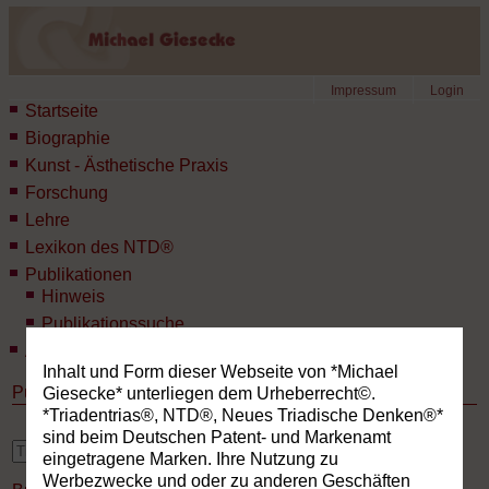
Impressum
Login
Startseite
Biographie
Kunst - Ästhetische Praxis
Forschung
Lehre
Lexikon des NTD®
Publikationen
Hinweis
Publikationssuche
Aktuelles
Inhalt und Form dieser Webseite von *Michael
Publikationen
Giesecke* unterliegen dem Urheberrecht©.
*Triadentrias®, NTD®, Neues Triadische Denken®*
sind beim Deutschen Patent- und Markenamt
erweiterte Suche
eingetragene Marken. Ihre Nutzung zu
Werbezwecke und oder zu anderen Geschäften