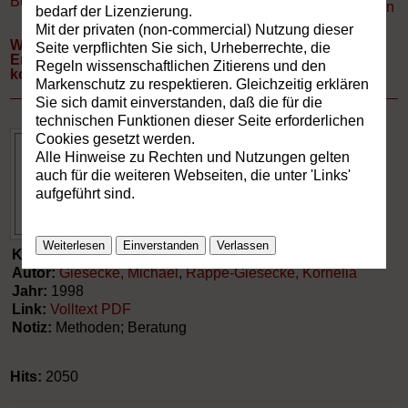
Buchverzeichnis
»
Aufsätze
Drucken
bedarf der Lizenzierung.
Mit der privaten (non-commercial) Nutzung dieser
Was kann man aus dem gegenwärtigen
Seite verpflichten Sie sich, Urheberrechte, die
Entwicklungsstand der Beratung für die Gestaltung
Regeln wissenschaftlichen Zitierens und den
kommunikativer Sozialforschung lernen?
Markenschutz zu respektieren. Gleichzeitig erklären
Sie sich damit einverstanden, daß die für die
technischen Funktionen dieser Seite erforderlichen
Cookies gesetzt werden.
Alle Hinweise zu Rechten und Nutzungen gelten
auch für die weiteren Webseiten, die unter 'Links'
aufgeführt sind.
Weiterlesen
Einverstanden
Verlassen
Kategorie:
Aufsätze
Autor:
Giesecke, Michael
,
Rappe-Giesecke, Kornelia
Jahr:
1998
Link:
Volltext PDF
Notiz:
Methoden; Beratung
Hits:
2050