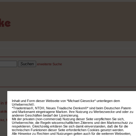
erweiterte Suche
Inhalt und Form dieser Webseite von *Michael Giesecke* unterliegen dem
in the Wake of Practice.
Urheberrecht©.
*Triadentrias®, NTD®, Neues Triadische Denken®* sind beim Deutschen Patent-
Praktiken, Praxissysteme.
und Markenamt eingetragene Marken. Ihre Nutzung zu Werbezwecke und oder zu
anderen Geschäften bedarf der Lizenzierung.
Mit der privaten (non-commercial) Nutzung dieser Seite verpflichten Sie sich,
ke, Michael
Urheberrechte, die Regeln wissenschaftlichen Zitierens und den Markenschutz zu
respektieren. Gleichzeitig erklären Sie sich damit einverstanden, daß die für die
technischen Funktionen dieser Seite erforderlichen Cookies gesetzt werden.
Alle Hinweise zu Rechten und Nutzungen gelten auch für die weiteren Webseiten,