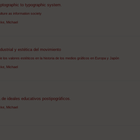
ptographic to typographic system.
lture as information society
ke, Michael
dustrial y estética del movimiento
de los valores estéticos en la historia de los medios gráficos en Europa y Japón
ke, Michael
de ideales educativos postipogràficos.
ke, Michael