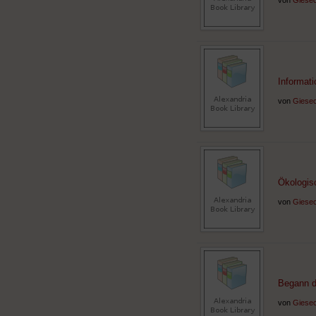
von
Giesec
Informati
von
Giesec
Ökologis
von
Giesec
Begann di
von
Giesec