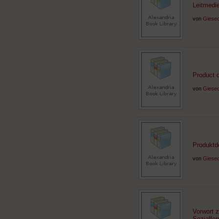
Leitmedi
von
Giesec
Product d
von
Giesec
Produktd
von
Giesec
Vorwort 
Sozialfo