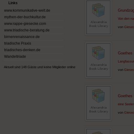
Links
Grundzüg
www.kommunikative-welt.de
mythen-der-buchkultur.de
Von den na
www.rappe-giesecke.com
von
Giesec
www.triadische-beratung.de
birnenrenaissance.de
triadische Praxis
triadisches-denken.de
Goethes i
Wandeltriade
Langfassun
Aktuell sind 148 Gäste und keine Mitglieder online
von
Giesec
Goethes i
eine Seele
von
Giesec