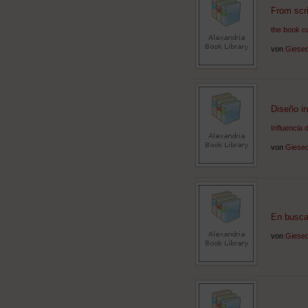
From scri
the book cu
von
Giesec
Diseño in
Influencia 
von
Giesec
En busca 
von
Giesec