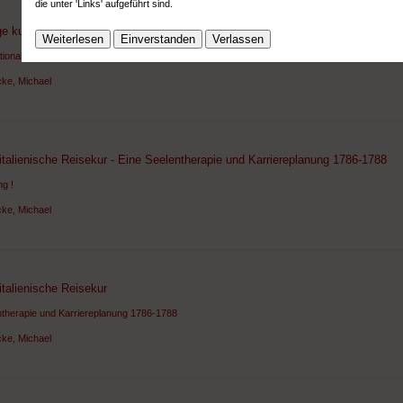
die unter 'Links' aufgeführt sind.
e kulturvergleichender medialer Trendforschung
Weiterlesen
Einverstanden
Verlassen
tionalen Kommunikationsräumen des Buchdrucks zu den globalen Netzen der digitalen Medi
ke, Michael
talienische Reisekur - Eine Seelentherapie und Karriereplanung 1786-1788
g !
ke, Michael
talienische Reisekur
ntherapie und Karriereplanung 1786-1788
ke, Michael