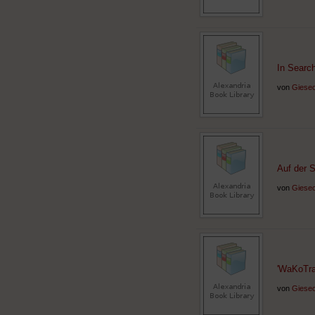
In Search
von
Giesec
Auf der 
von
Giesec
'WaKoTra
von
Giesec