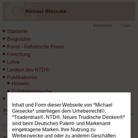
Impressum
Login
Startseite
Biographie
Kunst - Ästhetische Praxis
Forschung
Lehre
Lexikon des NTD®
Publikationen
Hinweis
Publikationssuche
Aktuelles
Inhalt und Form dieser Webseite von *Michael
Publikationen
Giesecke* unterliegen dem Urheberrecht©.
*Triadentrias®, NTD®, Neues Triadische Denken®*
sind beim Deutschen Patent- und Markenamt
erweiterte Suche
eingetragene Marken. Ihre Nutzung zu
Werbezwecke und oder zu anderen Geschäften