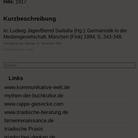
Hits:
1917
Kurzbeschreibung
In: Ludwig Jäger/Bernd Switalla (Hg.): Germanistik in der
Mediengesellschaft. München (Fink) 1994, S. 343-348.
hinzugefügt am:
Montag, 21. November 2011
Alexandria Book Library
Suchen
...
Links
www.kommunikative-welt.de
mythen-der-buchkultur.de
www.rappe-giesecke.com
www.triadische-beratung.de
birnenrenaissance.de
triadische Praxis
triadisches-denken.de