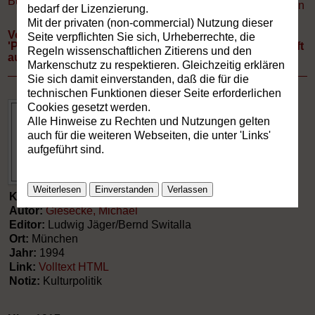
Buchverzeichnis
»
Aufsätze
Drucken
bedarf der Lizenzierung.
Mit der privaten (non-commercial) Nutzung dieser
Von der 'Rede' über die 'langue' zu einer Vielfalt von
Seite verpflichten Sie sich, Urheberrechte, die
'Programmen': Die germanistische Sprachwissenschaft
Regeln wissenschaftlichen Zitierens und den
auf dem Weg ins Informationszeitalter.
Markenschutz zu respektieren. Gleichzeitig erklären
Sie sich damit einverstanden, daß die für die
technischen Funktionen dieser Seite erforderlichen
Cookies gesetzt werden.
Alle Hinweise zu Rechten und Nutzungen gelten
auch für die weiteren Webseiten, die unter 'Links'
aufgeführt sind.
Weiterlesen
Einverstanden
Verlassen
Kategorie:
Aufsätze
Autor:
Giesecke, Michael
Editor:
Ludwig Jäger/Bernd Switalla
Ort:
München
Jahr:
1994
Link:
Volltext HTML
Notiz:
Kulturpolitik