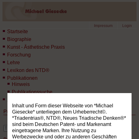
Impressum
Login
Startseite
Biographie
Kunst - Ästhetische Praxis
Forschung
Lehre
Lexikon des NTD®
Publikationen
Hinweis
Publikationssuche
Aktuelles
Inhalt und Form dieser Webseite von *Michael
Publikationen
Giesecke* unterliegen dem Urheberrecht©.
*Triadentrias®, NTD®, Neues Triadische Denken®*
sind beim Deutschen Patent- und Markenamt
erweiterte Suche
eingetragene Marken. Ihre Nutzung zu
Werbezwecke und oder zu anderen Geschäften