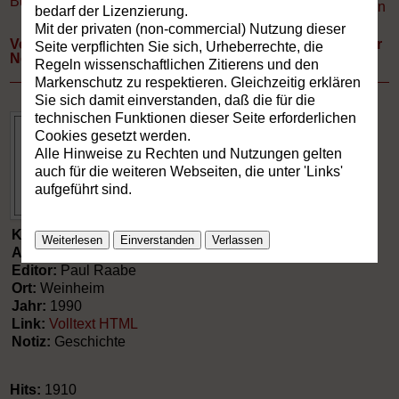
Buchverzeichnis
»
Aufsätze
Drucken
bedarf der Lizenzierung.
Mit der privaten (non-commercial) Nutzung dieser
Von der Schreibstube des Mittelalters zur Druckerei der
Seite verpflichten Sie sich, Urheberrechte, die
Neuzeit.
Regeln wissenschaftlichen Zitierens und den
Markenschutz zu respektieren. Gleichzeitig erklären
Sie sich damit einverstanden, daß die für die
technischen Funktionen dieser Seite erforderlichen
Cookies gesetzt werden.
Alle Hinweise zu Rechten und Nutzungen gelten
auch für die weiteren Webseiten, die unter 'Links'
aufgeführt sind.
Kategorie:
Aufsätze
Weiterlesen
Einverstanden
Verlassen
Autor:
Giesecke, Michael
Editor:
Paul Raabe
Ort:
Weinheim
Jahr:
1990
Link:
Volltext HTML
Notiz:
Geschichte
Hits:
1910