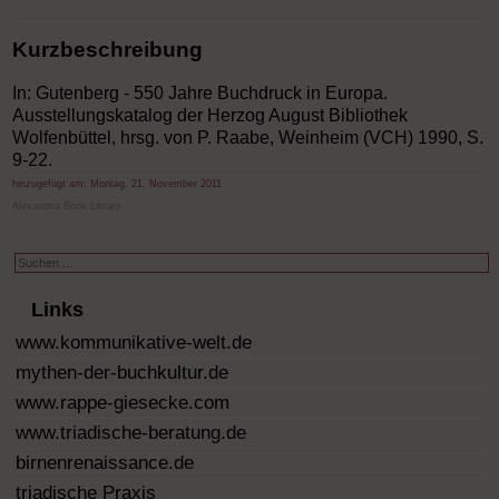
Kurzbeschreibung
In: Gutenberg - 550 Jahre Buchdruck in Europa.
Ausstellungskatalog der Herzog August Bibliothek
Wolfenbüttel, hrsg. von P. Raabe, Weinheim (VCH) 1990, S.
9-22.
hinzugefügt am:
Montag, 21. November 2011
Alexandria Book Library
Suchen
...
Links
www.kommunikative-welt.de
mythen-der-buchkultur.de
www.rappe-giesecke.com
www.triadische-beratung.de
birnenrenaissance.de
triadische Praxis