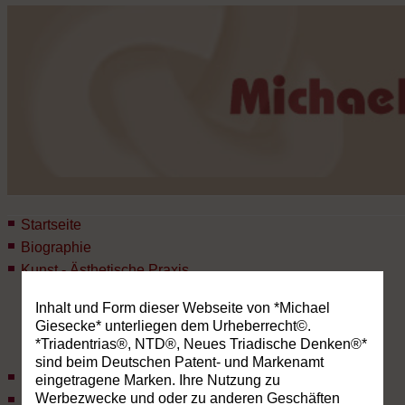
Startseite
Biographie
Kunst - Ästhetische Praxis
Fotobücher
Inhalt und Form dieser Webseite von *Michael
Fotokunst
Giesecke* unterliegen dem Urheberrecht©.
Malerei
*Triadentrias®, NTD®, Neues Triadische Denken®*
Objekt
sind beim Deutschen Patent- und Markenamt
Forschung
eingetragene Marken. Ihre Nutzung zu
Werbezwecke und oder zu anderen Geschäften
Lehre