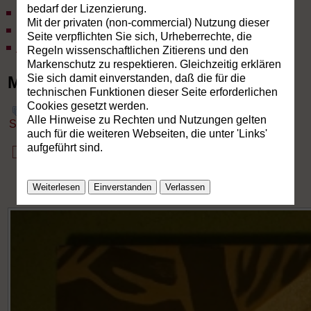
bedarf der Lizenzierung.
Lexikon des NTD®
Mit der privaten (non-commercial) Nutzung dieser
Publikationen
Seite verpflichten Sie sich, Urheberrechte, die
Aktuelles
Regeln wissenschaftlichen Zitierens und den
Markenschutz zu respektieren. Gleichzeitig erklären
Sie sich damit einverstanden, daß die für die
Malerei
technischen Funktionen dieser Seite erforderlichen
Cookies gesetzt werden.
Alle Hinweise zu Rechten und Nutzungen gelten
Startseite
»
Malerei
» Teller, ÖL
auch für die weiteren Webseiten, die unter 'Links'
aufgeführt sind.
Weiterlesen
Einverstanden
Verlassen