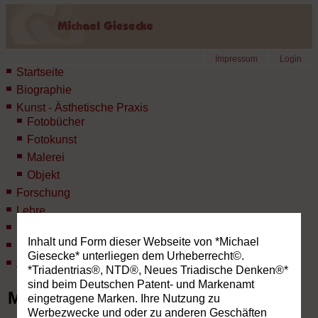
Impressum
Login
Startseite
Biographie
Kunst - Ästhetische Praxis
Fotobücher
Fotokunst
Malerei
Objekt
Forschung
Lehre
Lexikon des NTD®
Inhalt und Form dieser Webseite von *Michael
Publikationen
Giesecke* unterliegen dem Urheberrecht©.
Aktuelles
*Triadentrias®, NTD®, Neues Triadische Denken®*
sind beim Deutschen Patent- und Markenamt
Malerei
eingetragene Marken. Ihre Nutzung zu
Werbezwecke und oder zu anderen Geschäften